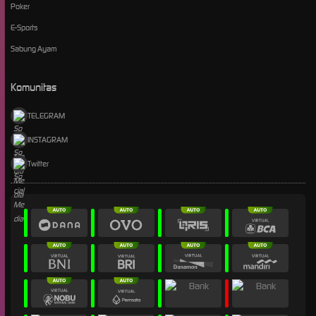
Poker
E-Sports
Sabung Ayam
Komunitas
TELEGRAM
INSTAGRAM
Twitter