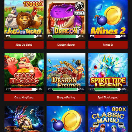
RTP
92%
RTP
91%
RTP
82%
Jogo Do Bicho
Dragon Master
Mines 2
RTP
83%
RTP
95%
RTP
90%
Crazy King Kong
Dragon Fishing
Spirit Tide Legend