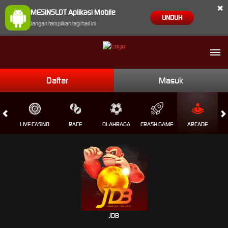
×
MESINSLOT Aplikasi Mobile
UNDUH
Jangan tampilkan lagi hari ini
Daftar
Masuk
S
LIVE CASINO
RACE
OLAHRAGA
CRASH GAME
ARCADE
JDB