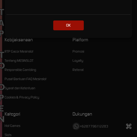
pilihan game yang beragam menjadikan mesinslot relevan bagi pengguna yang
TO OPEN
menginginkan pengalaman bermain yang optimal dan praktis setiap hari.
OK
Kebijaksanaan
Platform
RTP Gacor Mesinslot
Promosi
Tentang MESINSLOT
Loyalty
Responsible Gambling
Referral
Pusat Bantuan FAQ Mesinslot
Syarat dan Ketentuan
Cookies & Privacy Policy
Kategori
Dukungan
Hot Games
+6287796112283
Slots