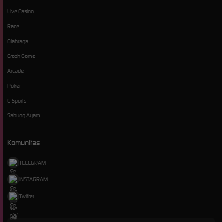
Live Casino
Race
Olahraga
Crash Game
Arcade
Poker
E-Sports
Sabung Ayam
Komunitas
TELEGRAM
INSTAGRAM
Twitter