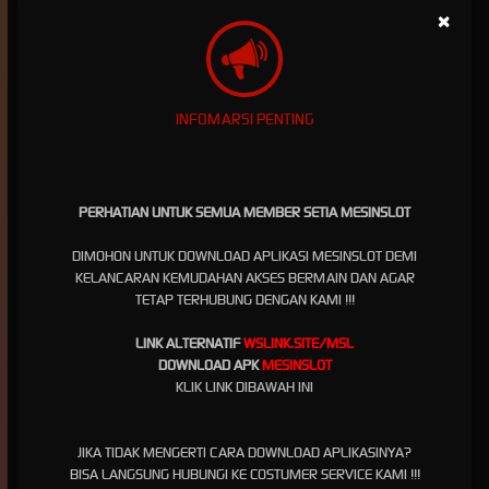
MESINSLOT: Link Login
×
Game Iconbazaar Result
Mahjong Paling Cepat
INFOMARSI PENTING
mesinslot
hadir sebagai platform digital yang memberikan kemudahan akses melalui link
login cepat untuk berbagai permainan online, termasuk game populer seperti Iconbazaar
dan Mahjong. Dengan sistem yang dirancang responsif dan ringan, pengguna dapat
masuk tanpa hambatan serta menikmati pengalaman bermain yang stabil kapan saja.
PERHATIAN UNTUK SEMUA MEMBER SETIA MESINSLOT
Keunggulan ini menjadikan mesinslot sebagai salah satu pilihan utama bagi pengguna
yang mencari akses praktis dan efisien dalam satu platform terintegrasi.
DIMOHON UNTUK DOWNLOAD APLIKASI MESINSLOT DEMI
KELANCARAN KEMUDAHAN AKSES BERMAIN DAN AGAR
Melalui fitur result Mahjong yang selalu diperbarui secara real-time,
mesinslot
memberikan
TETAP TERHUBUNG DENGAN KAMI !!!
informasi yang relevan bagi pengguna dalam menentukan langkah bermain dengan lebih
terarah. Data yang disajikan membantu memahami pola permainan serta meningkatkan
LINK ALTERNATIF
WSLINK.SITE/MSL
peluang dalam meraih hasil maksimal. Selain itu, integrasi dengan berbagai game dari
DOWNLOAD APK
MESINSLOT
Iconbazaar membuat pengguna memiliki banyak pilihan permainan menarik dengan
KLIK LINK DIBAWAH INI
tampilan modern dan fitur yang interaktif.
Tidak hanya fokus pada akses dan variasi game,
mesinslot
juga mengutamakan
kenyamanan serta keamanan pengguna dalam setiap aktivitas. Dengan dukungan sistem
JIKA TIDAK MENGERTI CARA DOWNLOAD APLIKASINYA?
yang stabil dan layanan yang aktif, platform ini terus berkembang menjadi solusi hiburan
BISA LANGSUNG HUBUNGI KE COSTUMER SERVICE KAMI !!!
digital yang terpercaya. Kombinasi antara login cepat, result Mahjong yang akurat, serta