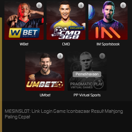
i
i
i
WBet
CMD
IM Sportsbook
i
i
UMbet
PP Virtual Sports
MESINSLOT: Link Login Game Iconbazaar Result Mahjong
Paling Cepat