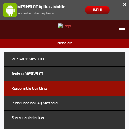
×
MESINSLOT Aplikasi Mobile
UNDUH
Jangan tampilkan lagi hari ini
Pusat Info
RTP Gacor Mesinslot
Tentang MESINSLOT
Responsible Gambling
Pusat Bantuan FAQ Mesinslot
Syarat dan Ketentuan