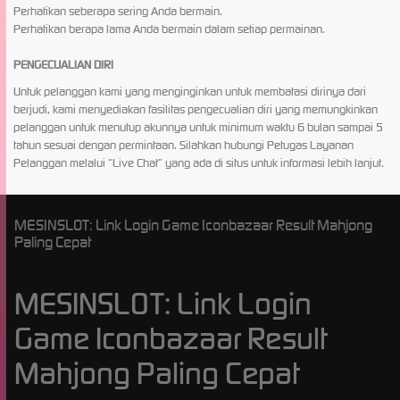
Perhatikan seberapa sering Anda bermain.
Perhatikan berapa lama Anda bermain dalam setiap permainan.
PENGECUALIAN DIRI
Untuk pelanggan kami yang menginginkan untuk membatasi dirinya dari
berjudi, kami menyediakan fasilitas pengecualian diri yang memungkinkan
pelanggan untuk menutup akunnya untuk minimum waktu 6 bulan sampai 5
tahun sesuai dengan permintaan. Silahkan hubungi Petugas Layanan
Pelanggan melalui “Live Chat” yang ada di situs untuk informasi lebih lanjut.
MESINSLOT: Link Login Game Iconbazaar Result Mahjong
Paling Cepat
MESINSLOT: Link Login
Game Iconbazaar Result
Mahjong Paling Cepat