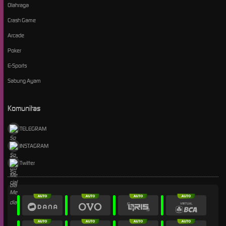
Olahraga
Crash Game
Arcade
Poker
E-Sports
Sabung Ayam
Komunitas
TELEGRAM
INSTAGRAM
Twitter