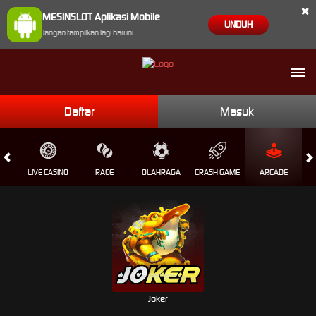
×
MESINSLOT Aplikasi Mobile
UNDUH
Jangan tampilkan lagi hari ini
Daftar
Masuk
S
LIVE CASINO
RACE
OLAHRAGA
CRASH GAME
ARCADE
Joker