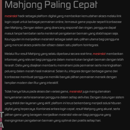
Mahjong Paling Cepat
mesinslot
hadir sebagai platform digital yang memberikan kemudahan akses melalui link
login cepat untuk berbagai permainan online, termasuk game populer seperti Iconbazaar
dan Mahjong. Dengan sistem yang dirancang responsif dan ringan, pengguna dapat
masuk tanpa hambatan serta menikmati pengalaman bermain yang stabil kapan saja.
Keunggulan ini menjadikan mesinslot sebagai salah satu pilihan utama bagi pengguna
yang mencari akses praktis dan efisien dalam satu platform terintegrasi.
Melalui fitur result Mahjong yang selalu diperbarui secara real-time,
mesinslot
memberikan
informasi yang relevan bagi pengguna dalam menentukan langkah bermain dengan lebih
terarah. Data yang disajikan membantu memahami pola permainan serta meningkatkan
peluang dalam meraih hasil maksimal. Selain itu, integrasi dengan berbagai game dari
Iconbazaar membuat pengguna memiliki banyak pilihan permainan menarik dengan
tampilan modern dan fitur yang interaktif.
Tidak hanya fokus pada akses dan variasi game,
mesinslot
juga mengutamakan
kenyamanan serta keamanan pengguna dalam setiap aktivitas. Dengan dukungan sistem
yang stabil dan layanan yang aktif, platform ini terus berkembang menjadi solusi hiburan
digital yang terpercaya. Kombinasi antara login cepat, result Mahjong yang akurat, serta
pilihan game yang beragam menjadikan mesinslot relevan bagi pengguna yang
menginginkan pengalaman bermain yang optimal dan praktis setiap hari.