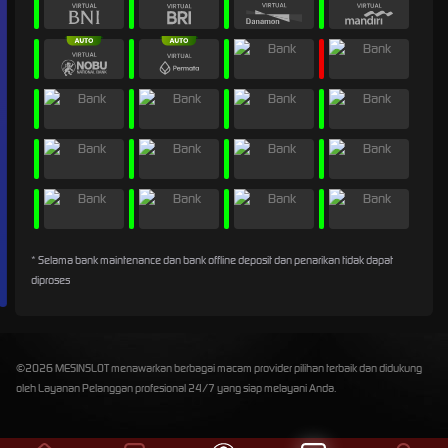
* Selama bank maintenance dan bank offline deposit dan penarikan tidak dapat
diproses
©2026 MESINSLOT menawarkan berbagai macam provider pilihan terbaik dan didukung
oleh Layanan Pelanggan profesional 24/7 yang siap melayani Anda.