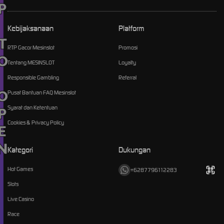
TO OPEN
Kebijaksanaan
Platform
RTP Gacor Mesinslot
Promosi
Tentang MESINSLOT
Loyalty
Responsible Gambling
Referral
Pusat Bantuan FAQ Mesinslot
Syarat dan Ketentuan
Cookies & Privacy Policy
Kategori
Dukungan
Hot Games
+6287796112283
Slots
Live Casino
Race