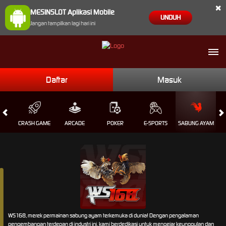
×
MESINSLOT Aplikasi Mobile
UNDUH
Jangan tampilkan lagi hari ini
Daftar
Masuk
AGA
CRASH GAME
ARCADE
POKER
E-SPORTS
SABUNG AYAM
WS168, merek permainan sabung ayam terkemuka di dunia! Dengan pengalaman
pengembangan terdepan di industri ini, kami berdedikasi untuk mengejar keunggulan dan