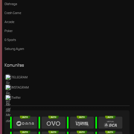
Olahraga
Crash Game
Arcade
Poker
E-Sports
Sabung Ayam
Komunitas
TELEGRAM
INSTAGRAM
Twitter