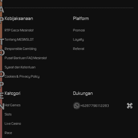
TO OPEN
Kebijaksanaan
Platform
RTP Gacor Mesinslot
Promosi
Tentang MESINSLOT
Loyalty
Responsible Gambling
Referral
Pusat Bantuan FAQ Mesinslot
Syarat dan Ketentuan
Cookies & Privacy Policy
Kategori
Dukungan
Hot Games
+6287796112283
Slots
Live Casino
Race