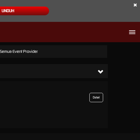
×
UNDUH
Semua Event Provider
Detail