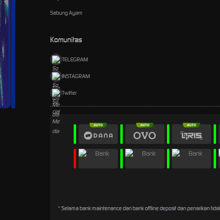
Sabung Ayam
Komunitas
TELEGRAM
INSTAGRAM
Twitter
* Selama bank maintenance dan bank offline deposit dan penarikan tida