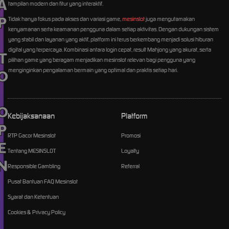
TO OPEN
tampilan modern dan fitur yang interaktif.
Tidak hanya fokus pada akses dan variasi game,
mesinslot
juga mengutamakan
kenyamanan serta keamanan pengguna dalam setiap aktivitas. Dengan dukungan sistem
yang stabil dan layanan yang aktif, platform ini terus berkembang menjadi solusi hiburan
digital yang terpercaya. Kombinasi antara login cepat, result Mahjong yang akurat, serta
pilihan game yang beragam menjadikan mesinslot relevan bagi pengguna yang
menginginkan pengalaman bermain yang optimal dan praktis setiap hari.
Kebijaksanaan
Platform
RTP Gacor Mesinslot
Promosi
Tentang MESINSLOT
Loyalty
Responsible Gambling
Referral
Pusat Bantuan FAQ Mesinslot
Syarat dan Ketentuan
Cookies & Privacy Policy