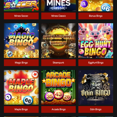
Mines Soccer
Mines Classic
Bonus Bingo
Magic Bingo
Steampunk
EggHunt Bingo
Maple Bingo
Arcade Bingo
Odin Bingo