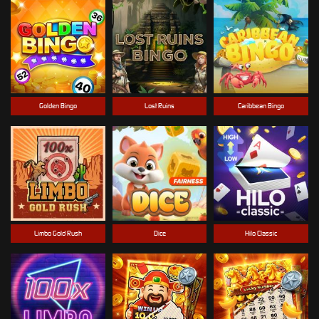
Golden Bingo
Lost Ruins
Caribbean Bingo
Limbo Gold Rush
Dice
Hilo Classic