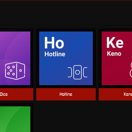
Dice
Hotline
Ken