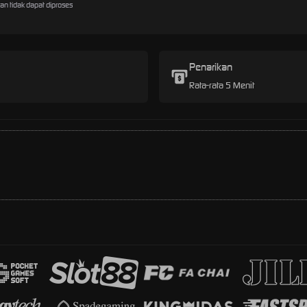
an tidak dapat diproses
Penarikan
Rata-rata 5 Menit