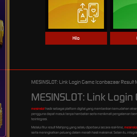
Hilo
MESINSLOT: Link Login Game Iconbazaar Result 
MESINSLOT: Link Login 
mesinslot
hadir sebagai platform digital yang memberikan kemudahan akses 
pengguna dapat masuk tanpa hambatan serta menikmati pengalaman bermain 
terintegrasi.
Melalui fitur result Mahjong yang selalu diperbarui secara real-time,
mesinslo
serta meningkatkan peluang dalam meraih hasil maksimal. Selain itu, inte