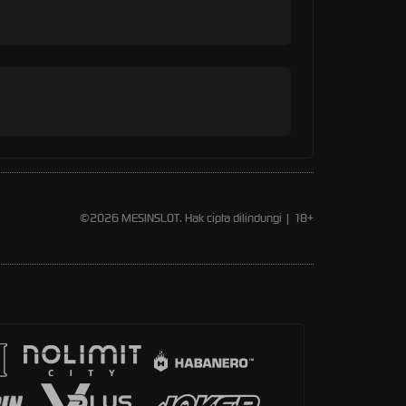
©2026 MESINSLOT. Hak cipta dilindungi | 18+