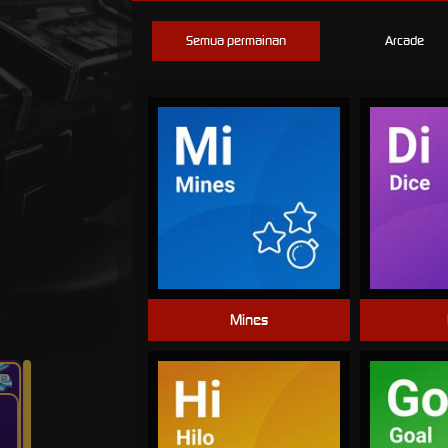
Semua permainan
Arcade
Mines