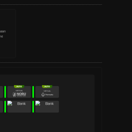
haan
ame