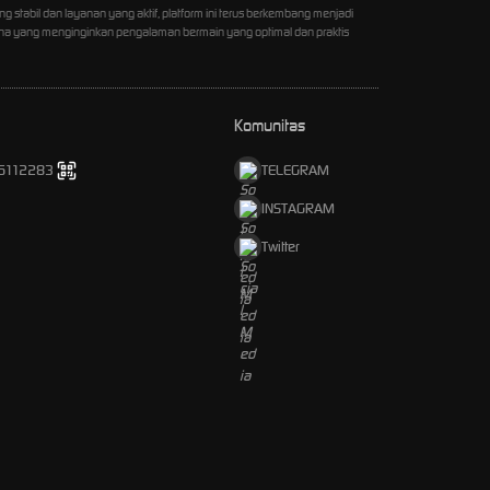
abil dan layanan yang aktif, platform ini terus berkembang menjadi
ngguna yang menginginkan pengalaman bermain yang optimal dan praktis
Komunitas
6112283
TELEGRAM
INSTAGRAM
Twitter