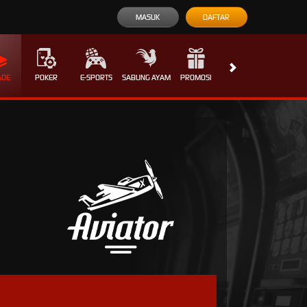
MASUK
DAFTAR
ADE
POKER
E-SPORTS
SABUNG AYAM
PROMOSI