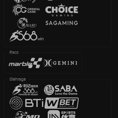
Race
Olahraga