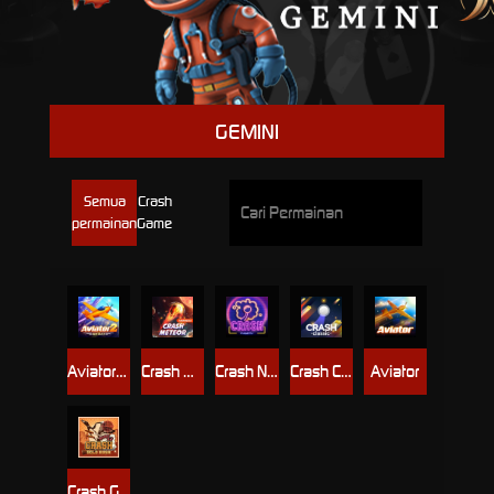
GEMINI
Semua
Crash
permainan
Game
Aviator2-Sky Elite
Crash Meteor
Crash Neon
Crash Classic
Aviator
Crash Gold Rush