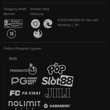
Tanggung Jawab
Browser Yang
Bermain
Didukung
©2026 MESINSLOT. Hak cipta
dilindungi | 18+
Platform Penyedia Layanan
Slots