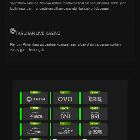
Sportsbook Gaming Platform Terbaik menawarkan lebih banyak game, odds yang
lebih tinggi, dan menyediakan pilihan yang lebih banyak untuk pemain.
TARUHAN LIVE KASINO
Platform Pilihan bagi perusahaan-perusahaan terbaik di dunia, dengan pilihan
variasi game terbanyak