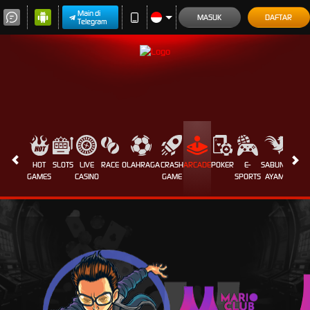
Main di
MASUK
DAFTAR
Telegram
HOT
SLOTS
LIVE
RACE
OLAHRAGA
CRASH
ARCADE
POKER
E-
SABUNG
PROM
GAMES
CASINO
GAME
SPORTS
AYAM