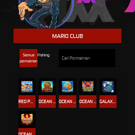
MARIO CLUB
Semua
Fishing
permainan
RED PACKET FISHING
OCEAN KING 2
OCEAN PROJECT
OCEAN KING 3
GALAXY WAR
OCEAN KING 4