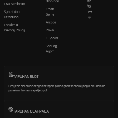
Olahraga
FAQ Mesinslot
Crash
Syarat dan
Game
Ketentuan
Arcade
Cookies &
Privacy Policy
Poker
E-Sports
Sabung
Ayam
TARUHAN SLOT
Penyedia slot online dengan beragam pilihan game menarik yang memudahkan
pemain untuk mencapai jackpot
TARUHAN OLAHRAGA