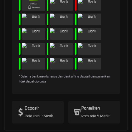
* Selama bank maintenance dan bank offline deposit dan penarikan
tidak dapat diproses
Deposit
Penarikan
Rata-rata 2 Menit
Rata-rata 5 Menit