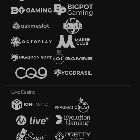
Live Casino