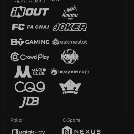
Poker
E-Sports