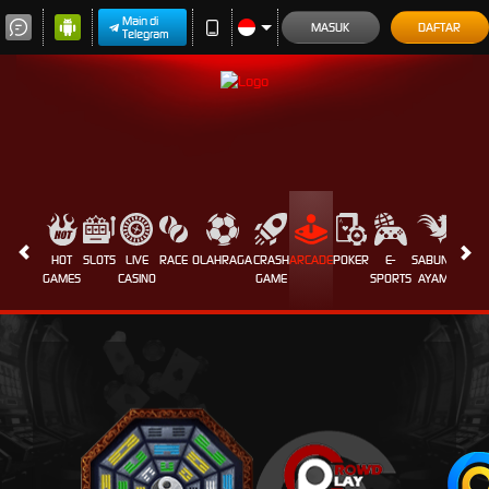
Main di
MASUK
DAFTAR
Telegram
HOT
SLOTS
LIVE
RACE
OLAHRAGA
CRASH
ARCADE
POKER
E-
SABUNG
PROM
GAMES
CASINO
GAME
SPORTS
AYAM