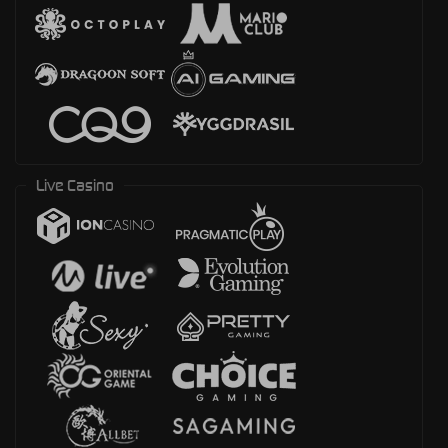
Live Casino