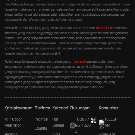
dan Mahjong. Dengan sistem yang dirancang responsif dan ringan, pengguna dapat masuk
tanpa hambatan serta menikmati pengalaman bermain yang stabil kapan saja. Keunggulan
ini menjadikan mesinslot sebagai salah satu pilihan utama bagi pengguna yang mencari
akses praktis dan efisien dalam satu platform terintegrasi.
Melalui fitur result Mahjong yang selalu diperbarui secara real-time,
mesinslot
memberikan
informasi yang relevan bagi pengguna dalam menentukan langkah bermain dengan lebih
terarah. Data yang disajikan membantu memahami pola permainan serta meningkatkan
peluang dalam meraih hasil maksimal. Selain itu, integrasi dengan berbagai game dari
Iconbazaar membuat pengguna memiliki banyak pilihan permainan menarik dengan
tampilan modern dan fitur yang interaktif.
Tidak hanya fokus pada akses dan variasi game,
mesinslot
juga mengutamakan
kenyamanan serta keamanan pengguna dalam setiap aktivitas. Dengan dukungan sistem
yang stabil dan layanan yang aktif, platform ini terus berkembang menjadi solusi hiburan
digital yang terpercaya. Kombinasi antara login cepat, result Mahjong yang akurat, serta
pilihan game yang beragam menjadikan mesinslot relevan bagi pengguna yang
menginginkan pengalaman bermain yang optimal dan praktis setiap hari.
Kebijaksanaan
Platform
Kategori
Dukungan
Komunitas
RTP Gacor
Promosi
Hot
+62877
TELEGR
Mesinslot
Games
9611228
AM
Loyalty
3
Tentang
Slots
INSTAG