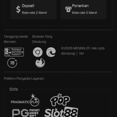
Deposit
Penarikan
Rata-rata 2 Menit
Rata-rata 5 Menit
Tanggung Jawab
Browser Yang
Bermain
Didukung
©2026 MESINSLOT. Hak cipta
dilindungi | 18+
Platform Penyedia Layanan
Slots