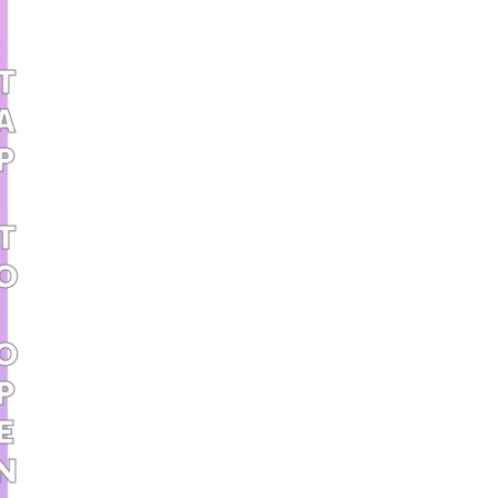
TO OPEN