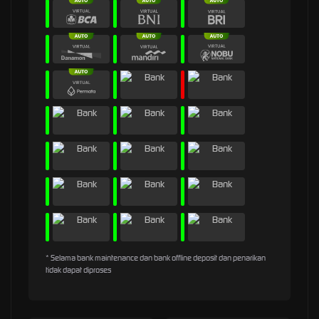
* Selama bank maintenance dan bank offline deposit dan penarikan
tidak dapat diproses