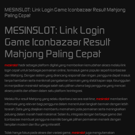
MESINSLOT: Link Login Game Iconbazaar Result Mahjong
Paling Cepat
MESINSLOT: Link Login
Game Iconbazaar Result
Mahjong Paling Cepat
mesinslot
hadir sebagai platform digital yang memberikan kemudahan akses melalui link
login cepat untuk berbagai permainan online, termasuk game populer seperti Iconbazaar
dan Mahjong. Dengan sistem yang dirancang responsif dan ringan, pengguna dapat masuk
tanpa hambatan serta menikmati pengalaman bermain yang stabil kapan saja. Keunggulan
ini menjadikan mesinslot sebagai salah satu pilihan utama bagi pengguna yang mencari
akses praktis dan efisien dalam satu platform terintegrasi.
Melalui fitur result Mahjong yang selalu diperbarui secara real-time,
mesinslot
memberikan
informasi yang relevan bagi pengguna dalam menentukan langkah bermain dengan lebih
terarah. Data yang disajikan membantu memahami pola permainan serta meningkatkan
peluang dalam meraih hasil maksimal. Selain itu, integrasi dengan berbagai game dari
Iconbazaar membuat pengguna memiliki banyak pilihan permainan menarik dengan
tampilan modern dan fitur yang interaktif.
Tidak hanya fokus pada akses dan variasi game,
mesinslot
juga mengutamakan