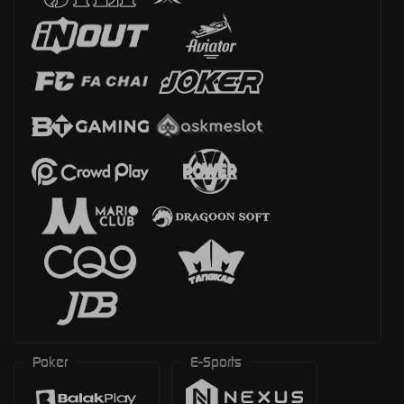
Poker
E-Sports