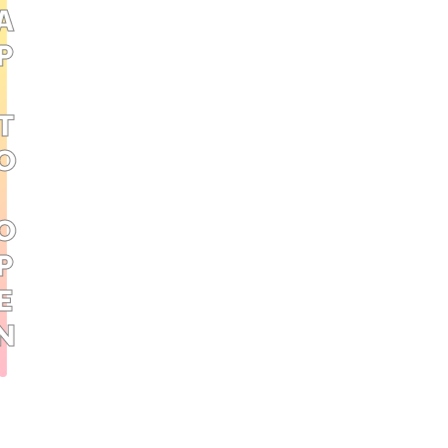
TO OPEN