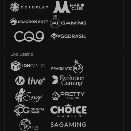
Live Casino