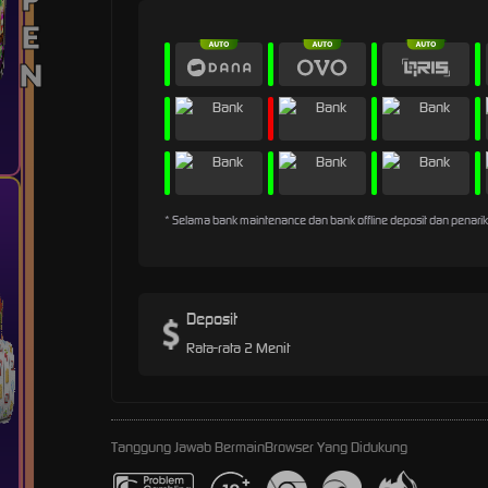
* Selama bank maintenance dan bank offline deposit dan penarik
Deposit
Rata-rata 2 Menit
Tanggung Jawab Bermain
Browser Yang Didukung