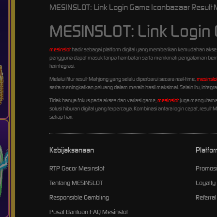
MESINSLOT: Link Login Game Iconbazaar Result 
MESINSLOT: Link Login 
mesinslot
hadir sebagai platform digital yang memberikan kemudahan akses 
pengguna dapat masuk tanpa hambatan serta menikmati pengalaman bermain 
terintegrasi.
Melalui fitur result Mahjong yang selalu diperbarui secara real-time,
mesinslo
serta meningkatkan peluang dalam meraih hasil maksimal. Selain itu, inte
Tidak hanya fokus pada akses dan variasi game,
mesinslot
juga mengutamaka
solusi hiburan digital yang terpercaya. Kombinasi antara login cepat, re
setiap hari.
Kebijaksanaan
Platfo
RTP Gacor Mesinslot
Promos
Tentang MESINSLOT
Loyalty
Responsible Gambling
Referral
Pusat Bantuan FAQ Mesinslot