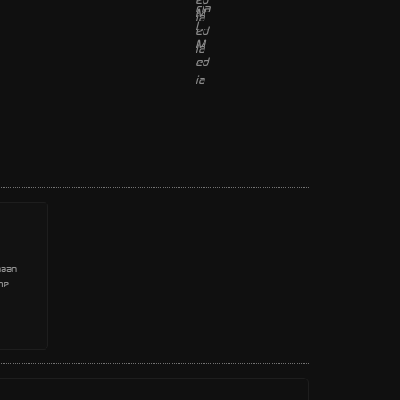
haan
ame