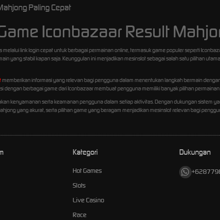
Mahjong Paling Cepat
Game Iconbazaar Result Mahjo
melalui link login cepat untuk berbagai permainan online, termasuk game populer seperti Iconba
yang stabil kapan saja. Keunggulan ini menjadikan mesinslot sebagai salah satu pilihan utama 
t
memberikan informasi yang relevan bagi pengguna dalam menentukan langkah bermain dengan 
grasi dengan berbagai game dari Iconbazaar membuat pengguna memiliki banyak pilihan permainan m
n kenyamanan serta keamanan pengguna dalam setiap aktivitas. Dengan dukungan sistem yang st
sult Mahjong yang akurat, serta pilihan game yang beragam menjadikan mesinslot relevan bagi pe
rm
Kategori
Dukungan
i
Hot Games
+628779
Slots
Live Casino
Race