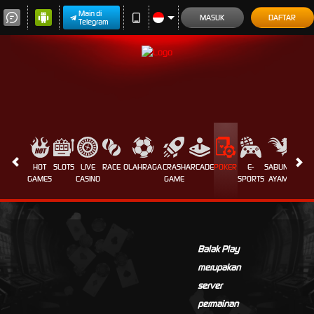
Main di
MASUK
DAFTAR
Telegram
HOT
SLOTS
LIVE
RACE
OLAHRAGA
CRASH
ARCADE
POKER
E-
SABUNG
PROM
GAMES
CASINO
GAME
SPORTS
AYAM
Balak Play
merupakan
server
permainan