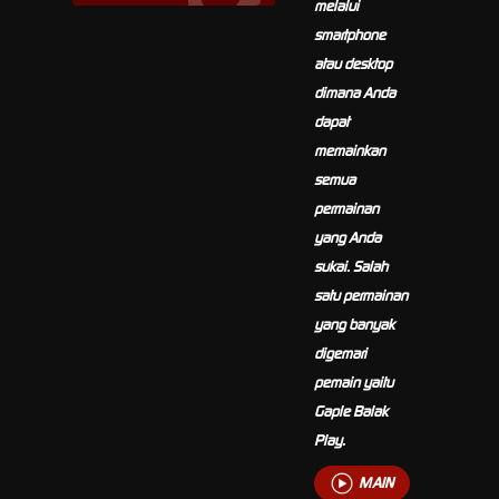
melalui
smartphone
atau desktop
dimana Anda
dapat
memainkan
semua
permainan
yang Anda
sukai. Salah
satu permainan
yang banyak
digemari
pemain yaitu
Gaple Balak
Play.
MAIN