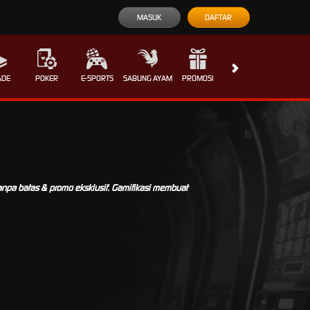
MASUK
DAFTAR
ADE
POKER
E-SPORTS
SABUNG AYAM
PROMOSI
t tanpa batas & promo eksklusif. Gamifikasi membuat