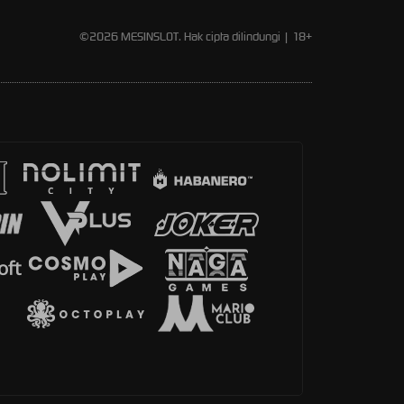
©2026 MESINSLOT. Hak cipta dilindungi | 18+