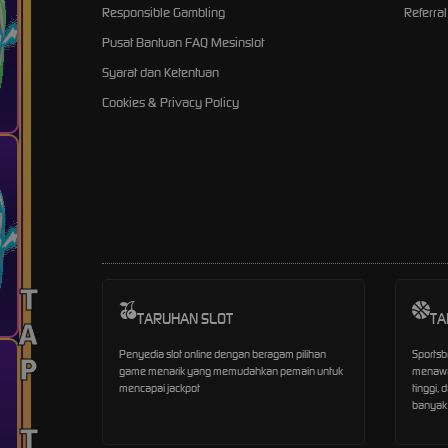
Responsible Gambling
Referral
Pusat Bantuan FAQ Mesinslot
Syarat dan Ketentuan
Cookies & Privacy Policy
TARUHAN SLOT
TA
Penyedia slot online dengan beragam pilihan
Sportsb
game menarik yang memudahkan pemain untuk
menawar
mencapai jackpot
tinggi,
banyak 