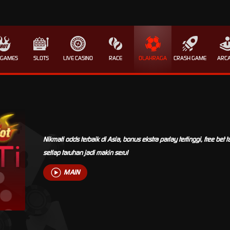
 GAMES
SLOTS
LIVE CASINO
RACE
OLAHRAGA
CRASH GAME
ARC
Nikmati odds terbaik di Asia, bonus ekstra parlay tertinggi, free be
setiap taruhan jadi makin seru!
MAIN