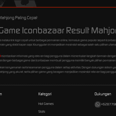
Mahjong Paling Cepat
Game Iconbazaar Result Mahjo
melalui link login cepat untuk berbagai permainan online, termasuk game populer seperti Iconba
yang stabil kapan saja. Keunggulan ini menjadikan mesinslot sebagai salah satu pilihan utama 
t
memberikan informasi yang relevan bagi pengguna dalam menentukan langkah bermain dengan 
grasi dengan berbagai game dari Iconbazaar membuat pengguna memiliki banyak pilihan permainan m
n kenyamanan serta keamanan pengguna dalam setiap aktivitas. Dengan dukungan sistem yang st
sult Mahjong yang akurat, serta pilihan game yang beragam menjadikan mesinslot relevan bagi pe
rm
Kategori
Dukungan
i
Hot Games
+628779
Slots