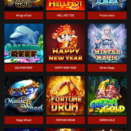
Wings of God
HELL HOT 100
Frozen Joker
DOLPHIN REEF
HAPPY NEW YEAR
Winter Magic
Magic Wheel
FORTUNE DRUM
GREEN GOLD