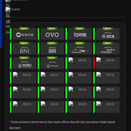
Twitter
* Selama bank maintenance dan bank offline deposit dan penarikan tidak dapat
diproses