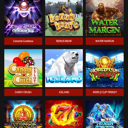
Celestial Goddess
BONUS BEAR
WATER MARGIN
CANDY CRUSH
ICELAND
WORLD CUP FRENZY