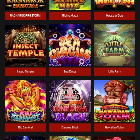
RAGNAROK FIRE STORM
Rising Maya
House of Dog
Insect Temple
Sea Circus
Little Farm
Rio Carnival
Daruma Block
Hawaiian Totem