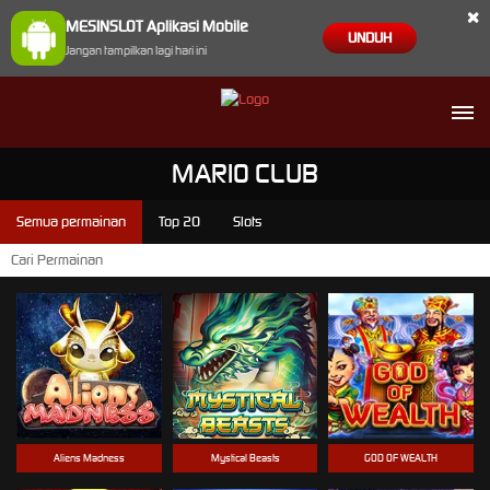
×
MESINSLOT Aplikasi Mobile
UNDUH
Jangan tampilkan lagi hari ini
MARIO CLUB
Semua permainan
Top 20
Slots
Aliens Madness
Mystical Beasts
GOD OF WEALTH