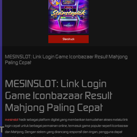
Starstruck
MESINSLOT: Link Login Game Iconbazaar Result Mahjong
Paling Cepat
MESINSLOT: Link Login
Game Iconbazaar Result
Mahjong Paling Cepat
mesinslot
hadir sebagai platform digital yang memberikan kemudahan akses melalui link
login cepat untuk berbagai permainan online, termasuk game populer seperti Iconbazaar
dan Mahjong. Dengan sistem yang dirancang responsif dan ringan, pengguna dapat