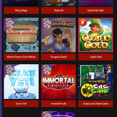
Milky Ways
Tesla Jolt
Casino Win Spin
Kitchen Drama: Sushi Mania
Dungeon Quest
Gaelic Gold
Ice Ice Yeti
Immortal Fruits
Outsourced: Slash Game