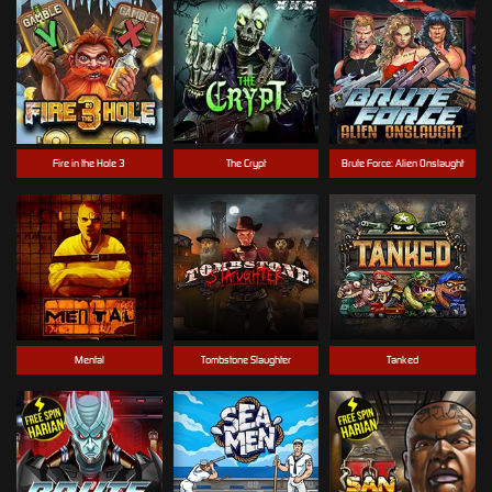
Fire in the Hole 3
The Crypt
Brute Force: Alien Onslaught
Mental
Tombstone Slaughter
Tanked