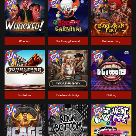
Whacked
The Creepy Carnival
Barbarian Fury
Tombstone
Deadwood xNudge
Gluttony