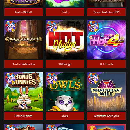
Tomb of Nefertiti
Fruits
Nexus Tombstone RIP
Tomb of Akhenaten
Hot Nudge
Hot 4 Cash
Bonus Bunnies
Owls
Manhattan Goes Wild