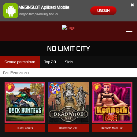
×
MESINSLOT Aplikasi Mobile
UNDUH
Jangan tampilkan lagi hari ini
NO LIMIT CITY
Semua permainan
Top 20
Slots
Duck Hunters
Deadwood R.I.P
Kenneth Must Die