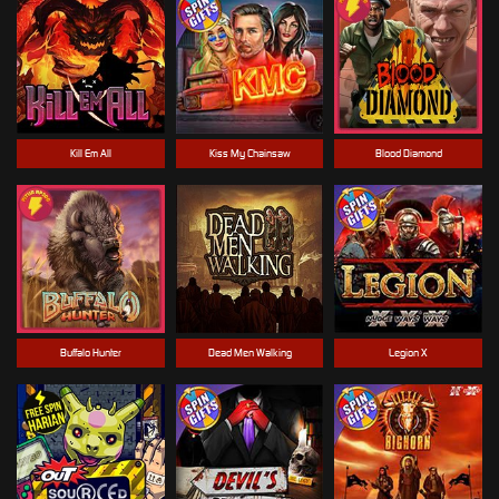
Kill Em All
Kiss My Chainsaw
Blood Diamond
Buffalo Hunter
Dead Men Walking
Legion X