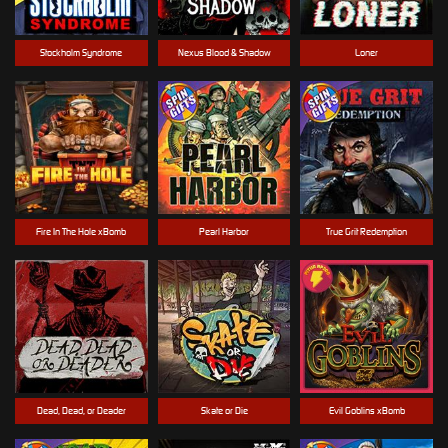
Stockholm Syndrome
Nexus Blood & Shadow
Loner
Fire In The Hole xBomb
Pearl Harbor
True Grit Redemption
Dead, Dead, or Deader
Skate or Die
Evil Goblins xBomb