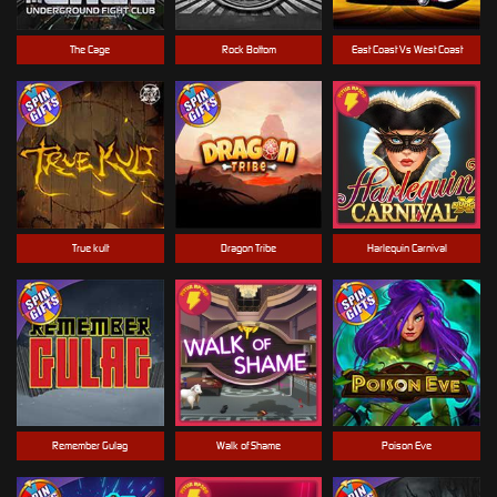
The Cage
Rock Bottom
East Coast Vs West Coast
True kult
Dragon Tribe
Harlequin Carnival
Remember Gulag
Walk of Shame
Poison Eve