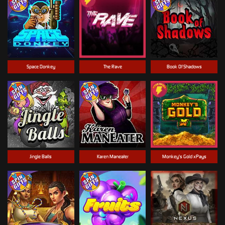
Space Donkey
The Rave
Book Of Shadows
Jingle Balls
Karen Maneater
Monkey's Gold xPays