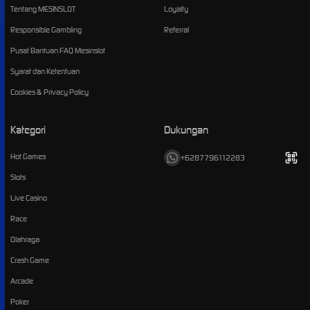
Tentang MESINSLOT
Loyalty
Responsible Gambling
Referral
Pusat Bantuan FAQ Mesinslot
Syarat dan Ketentuan
Cookies & Privacy Policy
Kategori
Dukungan
Hot Games
+6287796112283
Slots
Live Casino
Race
Olahraga
Crash Game
Arcade
Poker