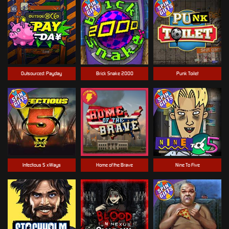
Outsourced: Payday
Brick Snake 2000
Punk Toilet
Infectious 5 xWays
Home of the Brave
Nine To Five