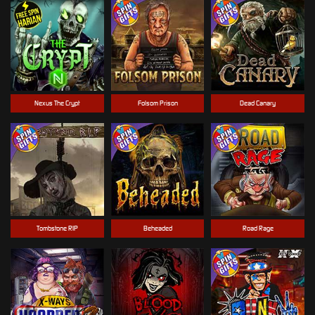
Nexus The Crypt
Folsom Prison
Dead Canary
Tombstone RIP
Beheaded
Road Rage