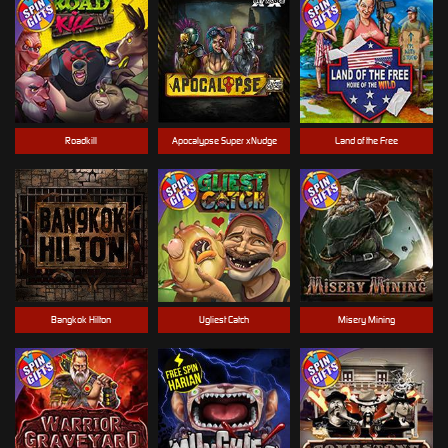
Roadkill
Apocalypse Super xNudge
Land of the Free
Bangkok Hilton
Ugliest Catch
Misery Mining