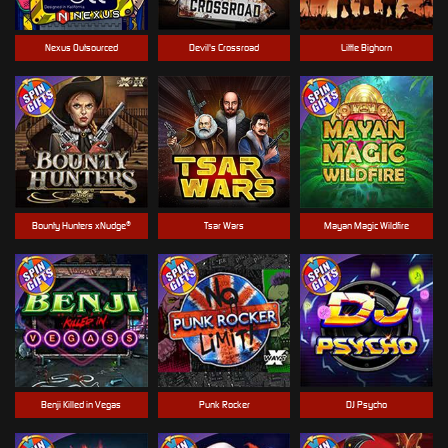
Nexus Outsourced
Devil's Crossroad
Little Bighorn
Bounty Hunters xNudge®
Tsar Wars
Mayan Magic Wildfire
Benji Killed in Vegas
Punk Rocker
DJ Psycho