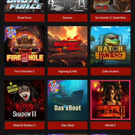
Brute Force
Seamen
San Quentin 2: Death Row
Fire in the Hole 2
Highway to Hell
Gator Hunters
Blood & Shadow 2
Das xBoot
Mental 2