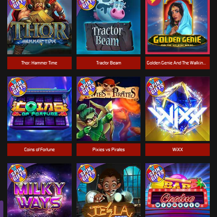
Thor: Hammer Time
Tractor Beam
Golden Genie And The Walking Wilds
Coins of Fortune
Pixies vs Pirates
WiXX