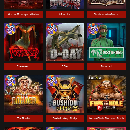
Warrior Graveyard xNudge
Munchies
Tombstone No Mercy
Possessed
D Day
Disturbed
The Border
Bushido Way xNudge
Nexus Fire In The Hole xBomb