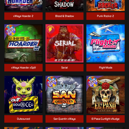
xWays Hoarder 2
Blood & Shadow
Punk Rocker 2
xWays Hoarder xSplit
Serial
Flight Mode
Outsourced
San Quentin xWays
El Pasa Gunfight xNudge