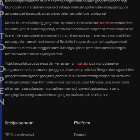
TO OPEN
masuk tanpa hambatan serta menikmati pengalaman bermain yang stabil kapan saja.
Keunggulan ini menjadikan mesinslot sebagai salah satu pilihan utama bagi pengguna
yang mencari akses praktis dan efisien dalam satu platform terintegrasi.
Melalui fitur result Mahjong yang selalu diperbarui secara real-time,
mesinslot
memberikan
informasi yang relevan bagi pengguna dalam menentukan langkah bermain dengan lebih
terarah. Data yang disajikan membantu memahami pola permainan serta meningkatkan
peluang dalam meraih hasil maksimal. Selain itu, integrasi dengan berbagai game dari
Iconbazaar membuat pengguna memiliki banyak pilihan permainan menarik dengan
tampilan modern dan fitur yang interaktif.
Tidak hanya fokus pada akses dan variasi game,
mesinslot
juga mengutamakan
kenyamanan serta keamanan pengguna dalam setiap aktivitas. Dengan dukungan sistem
yang stabil dan layanan yang aktif, platform ini terus berkembang menjadi solusi hiburan
digital yang terpercaya. Kombinasi antara login cepat, result Mahjong yang akurat, serta
pilihan game yang beragam menjadikan mesinslot relevan bagi pengguna yang
menginginkan pengalaman bermain yang optimal dan praktis setiap hari.
Kebijaksanaan
Platform
RTP Gacor Mesinslot
Promosi